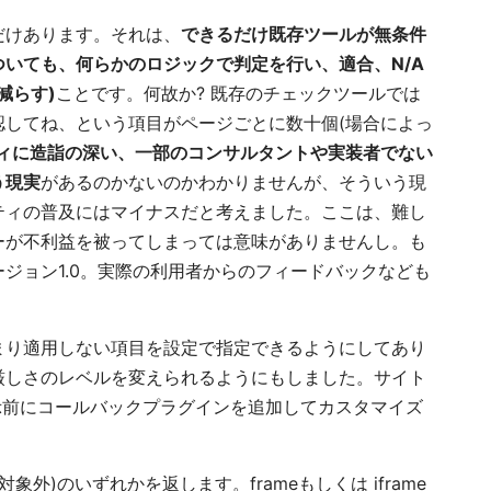
だけあります。それは、
できるだけ既存ツールが無条件
いても、何らかのロジックで判定を行い、適合、N/A
減らす)
ことです。何故か? 既存のチェックツールでは
認してね、という項目がページごとに数十個(場合によっ
ィに造詣の深い、一部のコンサルタントや実装者でない
う現実
があるのかないのかわかりませんが、そういう現
ティの普及にはマイナスだと考えました。ここは、難し
ーが不利益を被ってしまっては意味がありませんし。も
ジョン1.0。実際の利用者からのフィードバックなども
まり適用しない項目を設定で指定できるようにしてあり
厳しさのレベルを変えられるようにもしました。サイト
示前にコールバックプラグインを追加してカスタマイズ
象外)のいずれかを返します。frameもしくは iframe