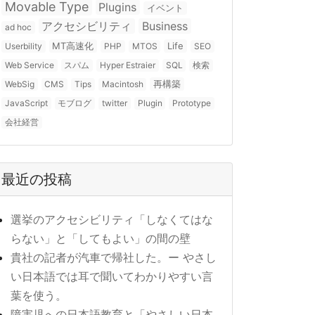
Movable Type
Plugins
イベント
アクセシビリティ
Business
ad hoc
MT高速化
Life
Userbility
PHP
MTOS
SEO
Web Service
スパム
Hyper Estraier
SQL
検索
再構築
WebSig
CMS
Tips
Macintosh
JavaScript
モブログ
twitter
Plugin
Prototype
会社経営
最近の投稿
選挙のアクセシビリティ「しなくてはな
らない」と「してもよい」の間の壁
貴社の記者が汽車で帰社した。ー やさし
い日本語では耳で聞いてわかりやすい言
葉を使う。
障害児への日本語教育と「やさしい日本