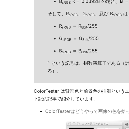
B
<＝ 0.03928 の場合、
B
＝
sRGB
そして、R
、G
、及び B
は
sRGB
sRGB
sRGB
R
＝ R
/255
sRGB
8bit
G
＝ G
/255
sRGB
8bit
B
＝ B
/255
sRGB
8bit
^ という記号は、指数演算子である（計算
る）。
ColorTester は背景色と前景色の推測
下記の記事で紹介しています。
ColorTesterはどうやって画像の色を拾って