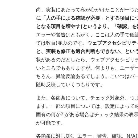
尚、実装にあたって私が心がけたことが一つ
に「人の手による確認が必要」とする項目につ
となる項目を増やす(というより、「確認」を
エラーや警告はともかく、ここは人の手で確
ては数百)並ぶのです。
ウェブアクセシビリテ
と、実装も修正も適合判断もできない、とい
状があるのだとしたら、ウェブアクセシビリ
いところでもありますが。何よりも、ユーザ
ちろん、異論反論あるでしょう。こいつはバー
随時反映していくつもりです。
また、各箇条について、チェック対象外、つ
ます。一部の項目については、設定によって
固有の何か? がある場合はチェック結果の表
が可能です。
各箇条に対しOK、エラー、警告、確認、N/A(対