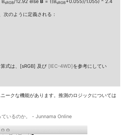
 B
/12.92 else
B
= ((B
+0.055)/1.055) ^ 2.4
sRGB
sRGB
、次のように定義される：
式は、[sRGB] 及び
[IEC-4WD]
を参考にしてい
というユニークな機能があります。推測のロジックについては
いるのか。 - Junnama Online