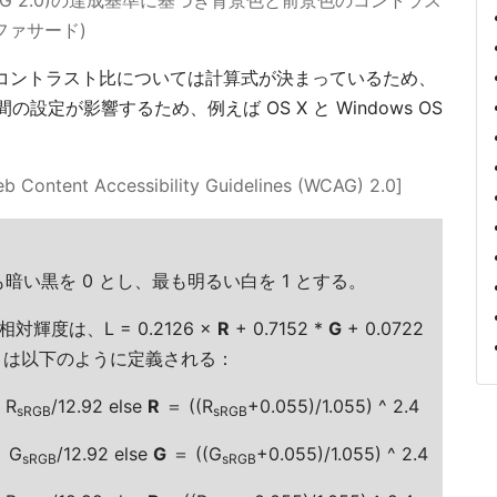
2010 (WCAG 2.0)の達成基準に基づき背景色と前景色のコントラス
ファサード)
ですが、コントラスト比については計算式が決まっているため、
定が影響するため、例えば OS X と Windows OS
t Accessibility Guidelines (WCAG) 2.0]
い黒を 0 とし、最も明るい白を 1 とする。
輝度は、L = 0.2126 ×
R
+ 0.7152 *
G
+ 0.0722
は以下のように定義される：
 R
/12.92 else
R
＝ ((R
+0.055)/1.055) ^ 2.4
sRGB
sRGB
 G
/12.92 else
G
＝ ((G
+0.055)/1.055) ^ 2.4
sRGB
sRGB