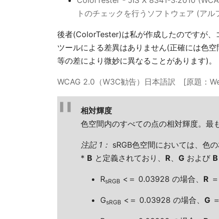
ColorTester - JIS X 8341-3:
トのチェックを行うソフトウェア (アル
後者(ColorTester)は私が作成したの
ツールによる差異はありません(正確には色空間の設
等の差により微妙に異なることがあります)。
WCAG 2.0（W3C勧告）日本語訳 [原題：Web Conten
相対輝度
色空間内のすべての点の相対輝度。最も暗
注記 1：
sRGB色空間においては、色の相対
*
B
と定義されており、
R
、
G
および
B
R
<＝ 0.03928 の場合、
R
＝
sRGB
G
<＝ 0.03928 の場合、
G
＝
sRGB