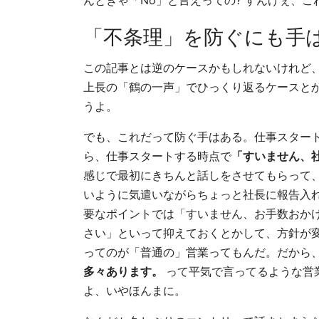
んときゃ「No」と言えっての? すんげぇ、これが
「不条理」を防ぐにも手
この記事とは逆のケースかもしれないけれど
上長の「鶴の一声」でひっくり返るケースと
うよ。
でも、これだって防ぐ手はある。仕事スター
ら、仕事スタートする時点で
「すいません、
感じで最初にきちんと話しをさせてもらって、
いように気遣いながらちょっと社長に報告入
要なポイントでは「すいません、お手数おか
さい」といって抑えておくとかして、方針が
ってのが「普通の」営業ってもんだ。だから
多々あります。
って平気で言ってるような営
よ、いやほんまに。