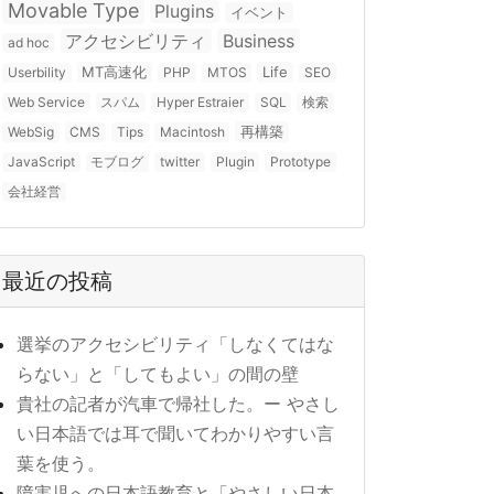
Movable Type
Plugins
イベント
アクセシビリティ
Business
ad hoc
MT高速化
Life
Userbility
PHP
MTOS
SEO
Web Service
スパム
Hyper Estraier
SQL
検索
再構築
WebSig
CMS
Tips
Macintosh
JavaScript
モブログ
twitter
Plugin
Prototype
会社経営
最近の投稿
選挙のアクセシビリティ「しなくてはな
らない」と「してもよい」の間の壁
貴社の記者が汽車で帰社した。ー やさし
い日本語では耳で聞いてわかりやすい言
葉を使う。
障害児への日本語教育と「やさしい日本