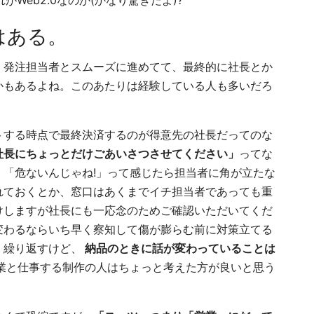
Web2.0なのか(かなり驚きだよ)?
はある。
、発注担当者とスムーズに進めてて、最終的に社長とか
かもあるよね。このあたりは経験している人も多いだろ
トする時点で最終決済するのが得意先の社長だってのな
社長にちょっとだけごあいさつさせてください」
ってな
「危ないんじゃね!」って感じたら担当者に角が立たな
れておくとか、窓口はあくまでイチ担当者であっても重
けしますが社長にも一応念のためご確認いただいてくだ
変わるならいち早く察知して傷が膨らむ前に対策立てる
、繰り返すけど、
納品のときに話が変わっていることは
業と仕事する制作の人はちょっと考えた方が良いと思う