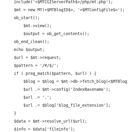
    include('<$MTCGIServerPath$>/php/mt.php');

    $mt = new MT(<$MTBlogID$>, '<$MTConfigFile$>');

    ob_start();

        $mt->view();

        $output = ob_get_contents();

    ob_end_clean();

    echo $output;

    $url = $mt->request;

    $pattern = '/¥/$/';

    if ( preg_match($pattern, $url) ) {

        $blog = $blog = $mt->db->fetch_blog(<$MTBlogID$
        $url .= $mt->config('IndexBasename');

        $url .= '.';

        $url .= $blog['blog_file_extension'];

    }

    $data = $mt->resolve_url($url);

    $info = $data['fileinfo'];
