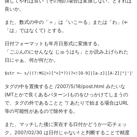
換してやれば良い（その他の場合は変換しない、とすれば
良いか。
また、数式の中の「＝」は「いこーる」または「わ」(<-
「は」ではなくて) とする。
日付フォーマットも年月日形式に変換する。
「ごぶんのにせんなな じゅうはち」とか読み上げられた
日にゃぁ、何が何だか。
$str =~ s/((?:¥G|>)[^<]*?)(?<![0-9]|[a-z]|[A-Z]|"|'|¥/
タグの中を置換すると /2007/5/18/post.html みたいな
(MTとかで良くあるパターン)ものをひっかけてしまうの
で、タグの外であることと "/ あたりで始まる場合はURL
等の可能性があるので除外する。
また、マッチした後に実在する日付かどうか一応チェッ
ク。2007/02/30 は日付じゃない! と判断することで精度