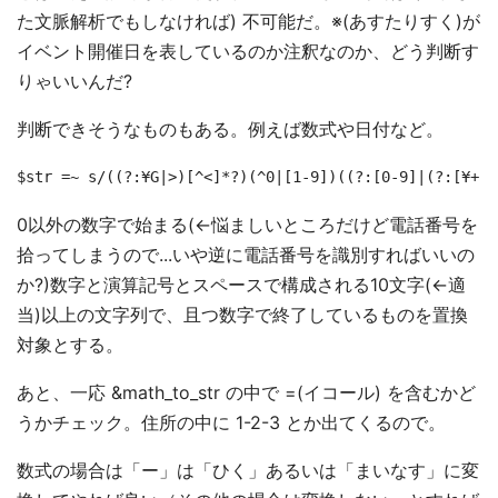
た文脈解析でもしなければ) 不可能だ。※(あすたりすく)が
イベント開催日を表しているのか注釈なのか、どう判断す
りゃいいんだ?
判断できそうなものもある。例えば数式や日付など。
$str =~ s/((?:¥G|>)[^<]*?)(^0|[1-9])((?:[0-9]|(?:[¥+|
0以外の数字で始まる(<-悩ましいところだけど電話番号を
拾ってしまうので...いや逆に電話番号を識別すればいいの
か?)数字と演算記号とスペースで構成される10文字(<-適
当)以上の文字列で、且つ数字で終了しているものを置換
対象とする。
あと、一応 &math_to_str の中で =(イコール) を含むかど
うかチェック。住所の中に 1-2-3 とか出てくるので。
数式の場合は「ー」は「ひく」あるいは「まいなす」に変