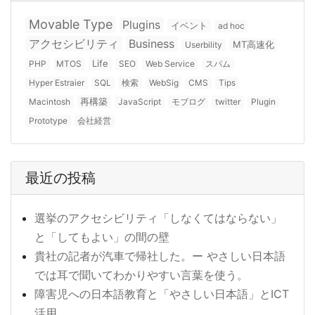
Movable Type
Plugins
イベント
ad hoc
アクセシビリティ
Business
MT高速化
Userbility
Life
PHP
MTOS
SEO
Web Service
スパム
Hyper Estraier
SQL
検索
WebSig
CMS
Tips
再構築
Macintosh
JavaScript
モブログ
twitter
Plugin
Prototype
会社経営
最近の投稿
選挙のアクセシビリティ「しなくてはならない」
と「してもよい」の間の壁
貴社の記者が汽車で帰社した。ー やさしい日本語
では耳で聞いてわかりやすい言葉を使う。
障害児への日本語教育と「やさしい日本語」とICT
活用